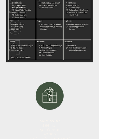
כתובת דואר:
ת.ד 566
מייפילד, קי
42066
</s> </s> </s> </s> </s>